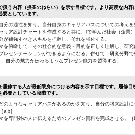
で扱う内容（授業のねらい）を示す目標です。より高度な内容
必要としています。
分の適性を知り、自分自身のキャリアパスについての考えを
ャリア設計チャートを作成すると共に、Ⅰで学んだ社会（企業
分が補強すべきスキルを把握し、それを強化する。
を俯瞰して、その社会的な意義・目的を正しく理解し、研究
プレゼンテーションができるようになる。併せて、研究分野で
り、自分の魅力が伝わるようなプレゼン能力を習得する。
を履修する人が最低限身につける内容を示す目標です。履修目
を必要としている段階です。
のようなキャリアパスがあるのかを知り、自分の将来設計に
a,b］
を専門外の人に伝えるためのプレゼン資料を完成させる。［b