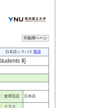
日本語シラバス
英語
dents Ⅱ]
使用言語
日本語
クラス