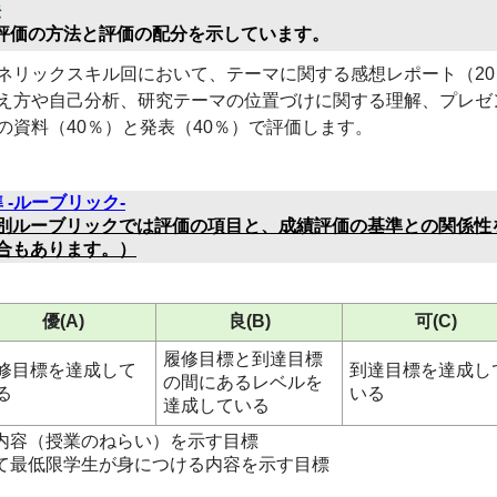
法
評価の方法と評価の配分を示しています。
ネリックスキル回において、テーマに関する感想レポート（20
え方や自己分析、研究テーマの位置づけに関する理解、プレゼ
の資料（40％）と発表（40％）で評価します。
 -ルーブリック-
別ルーブリックでは評価の項目と、成績評価の基準との関係性
合もあります。）
優(A)
良(B)
可(C)
履修目標と到達目標
修目標を達成して
到達目標を達成し
の間にあるレベルを
る
いる
達成している
内容（授業のねらい）を示す目標
て最低限学生が身につける内容を示す目標