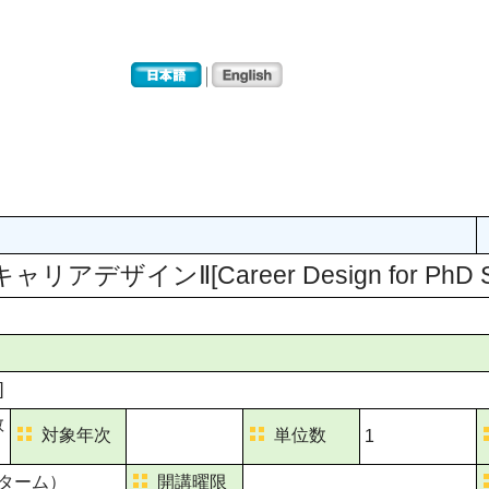
ザインⅡ[Career Design for PhD Stu
]
教
対象年次
単位数
1
ターム）
開講曜限