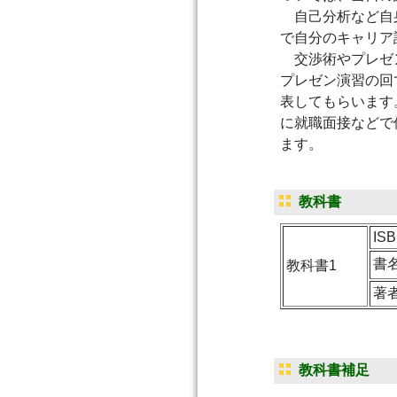
自己分析など自身
で自分のキャリア
交渉術やプレゼン
プレゼン演習の回
表してもらいます
に就職面接などで
ます。
教科書
IS
書
教科書1
著
教科書補足