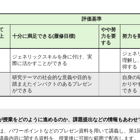
評価基準
て
やや努
上
十分に満足できる(履修目標)
力を要
努力を要
する
ジェネ
ジェネリックスキルを身に付け、実
理解し
際に活かすことができる
得する
研究テーマの社会的な意義や目的を
自身の
踏まえたインパクトのあるプレゼン
かりや
ができる
できる
が授業をどのように進めるのか、課題提出などの情報もあわせ
、パワーポイントなどのプレゼン資料を用いて講義し、第1回
講義内容に関する資料を、授業後に可能な範囲で配布します。