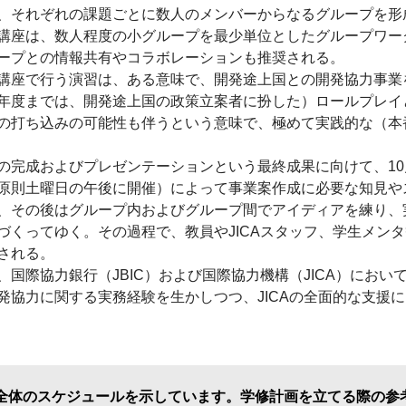
それぞれの課題ごとに数人のメンバーからなるグループを形
講座は、数人程度の小グループを最少単位としたグループワー
ープとの情報共有やコラボレーションも推奨される。
座で行う演習は、ある意味で、開発途上国との開発協力事業を
年度までは、開発途上国の政策立案者に扮した）ロールプレイ
の打ち込みの可能性も伴うという意味で、極めて実践的な（本
完成およびプレゼンテーションという最終成果に向けて、10
原則土曜日の午後に開催）によって事業案作成に必要な知見や
、その後はグループ内およびグループ間でアイディアを練り、
づくってゆく。その過程で、教員やJICAスタッフ、学生メン
される。
国際協力銀行（JBIC）および国際協力機構（JICA）におい
発協力に関する実務経験を生かしつつ、JICAの全面的な支援
全体のスケジュールを示しています。学修計画を立てる際の参