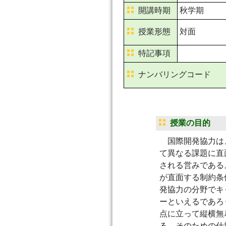
開講時期
秋学期
授業形態
対面
特記事項
ナンバリングコード
授業の目的
国際開発協力は、
て異なる課題に直
される営みである
が直面する制約条
発協力の分野でキ
ーといえるであろ
点に立って縦横無
る。そのための仕