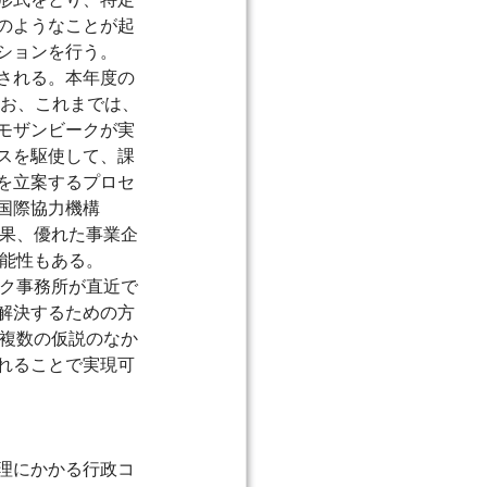
のようなことが起
ションを行う。
される。本年度の
なお、これまでは、
モザンビークが実
スを駆使して、課
を立案するプロセ
国際協力機構
結果、優れた事業企
可能性もある。
ーク事務所が直近で
解決するための方
た複数の仮説のなか
れることで実現可
理にかかる行政コ