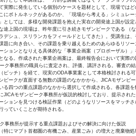
て実際に発生している個別のケースを題材として、現場ではど
こにボトルネックがあるのか、「現場から考える」シミュレー
としては、多様な開発課題を抱えた実在の開発途上国が設定
な途上国の現場は、昨年度に引き続きモザンビークである （
ラデシュ、スリランカをフィールドとしてきた）。受講生は、
課題に向き合い、その課題を乗り越えるためのあらゆるリソー
ーションとなりえる具体的な「事業企画案（プロポーザル）」
となる。作成された事業企画案は、最終報告会において実際の
ンビーク事務所の職員らに査定され、評価、講評される。審査の
（ピッチ）を経て、現実のODA事業案として本格検討される
ビークが直面する無数の課題のなかかから、JICAモザンビ
いる四つの重点課題のなかから選択して作成される。各課題を
にJICAモザンビーク事務所が仮説的検討しており、提示され
ーションを見つける検証作業（どのようなリソースをマッチさ
行っていくことが期待される。
ーク事務所が提示する重点課題およびその解決に向けた仮説
特にマプト首都圏の有機ごみ、産業ごみ）の増大と廃棄物処