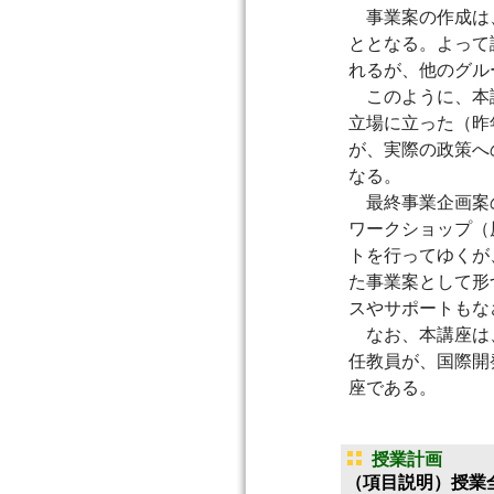
事業案の作成は、
ととなる。よって
れるが、他のグル
このように、本講
立場に立った（昨
が、実際の政策へ
なる。
最終事業企画案の
ワークショップ（
トを行ってゆくが
た事業案として形
スやサポートもな
なお、本講座は、
任教員が、国際開
座である。
授業計画
（項目説明）授業