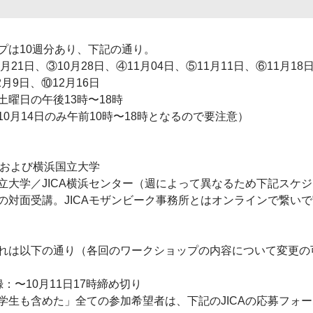
プは10週分あり、下記の通り。
0月21日、③10月28日、④11月04日、⑤11月11日、⑥11月18
2月9日、⑩12月16日
曜日の午後13時〜18時
0月14日のみ午前10時〜18時となるので要注意）
ーおよび横浜国立大学
立大学／JICA横浜センター（週によって異なるため下記スケ
の対面受講。JICAモザンビーク事務所とはオンラインで繋い
れは以下の通り（各回のワークショップの内容について変更の
：〜10月11日17時締め切り
学生も含めた」全ての参加希望者は、下記のJICAの応募フォ