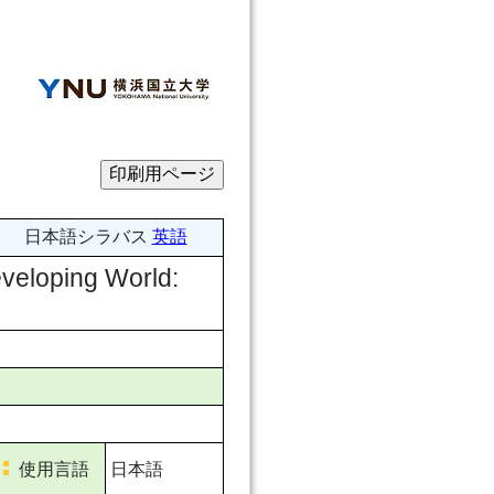
日本語シラバス
英語
ping World:
使用言語
日本語