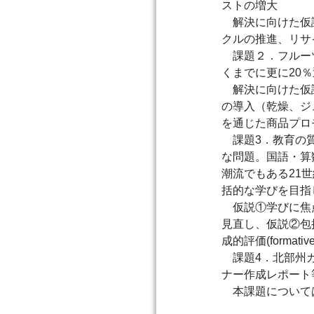
ストの増大
解決に向けた仮説
クルの推進、リサ
課題２．フルーツ
くまでに更に20
解決に向けた仮説
の導入（乾燥、ジ
を通じた商品プロ
課題3．教育の質
な問題。国語・算
潮流でもある21
括的な学びを目指
仮説①学びに焦点
見直し、仮説②包
成的評価(formati
課題4．北部州カ
ナー作成レポート
本課題については