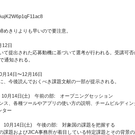
e/XAujK2W6p1qF11ac8
締めきりよりも早いので要注意。
月12日
いて提出された応募動機に基づいて選考が行われる。受講可否の
ルで通知される。
月14日〜12月16日
に、今後読んでおくべき課題文献の一部が提示される。
10月14日(土) 午前の部: オープニングセッション
ンス、各種ツールやアプリの使い方の説明、チームビルディン
センター
14日(土) 午後の部: 対象国の課題を把握する
の課題およびJICA事務所が着目している特定課題とその背景