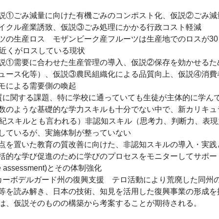
①ごみ減量に向けた有機ごみのコンポスト化、仮説②ごみ減
イクル産業誘致、仮説③ごみ処理にかかる行政コスト軽減
の生産ロス モザンビーク産フルーツは生産地でのロスが30
％近くがロスしている現状
①需要に合わせた生産管理の導入、仮説②保存を効かせるた
ュース化等）、仮説③農民組織化による品質向上、仮説④消費
モによる需要側の喚起
に関する課題、特に学校に通っていても生徒が主体的に学ん
数のような基礎的な学力スキルも十分でない中で、新カリキュ
世紀スキルとも言われる）非認知スキル（思考力、判断力、表現
しているが、実施体制が整っていない
を置いた教育の質改善に向けた、非認知スキルの導入・実践
括的な学び促進のために学びのプロセスをモニターしてサポー
ve assessment)とその体制強化
ーボデルガード州の復興支援 テロ活動により荒廃した同州
等を読み解き、日本の技術、知見を活用した復興事業の形成を
、仮説そのものの構築から考案することが期待される。