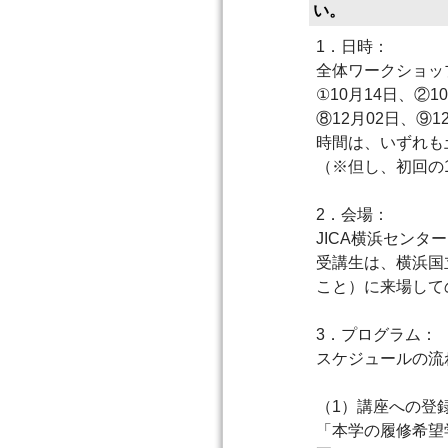
い。
1．日時：
全体ワークショッ
①10月14日、②1
⑧12月02日、⑨1
時間は、いずれも土
（※但し、初回の1
2．会場：
JICA横浜センタ
受講生は、横浜国
こと）に来場して
3．プログラム：
スケジュールの流
（1）講座への登録
「本学の履修希望